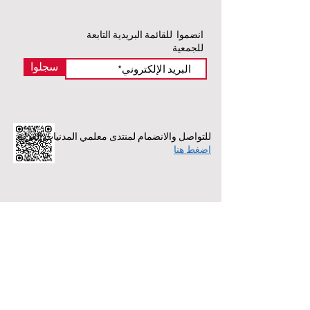
انضموا للقائمة البريدية التابعة
للجمعية
سجلوا
للتواصل والانضمام لمنتدى معلمي المدنيات العرب
اضغط هنا
تواصل معنا
طاقم قسم التربية
هاتف:
5608185-03
فاكس: 5608165-03
توجه للاستشارة
للتوجه عن طريق البريد:
mail@acri.org.il
جمعية حقوق المواطن في إسرائيل، قسم التربية.