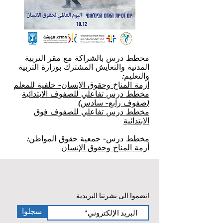
مخطط درس بالشراكة مع مقر التربية
المدنية والتعايش المشترك بوزارة التربية
والتعليم:
أزمة
المناخ
وحقوق
الإنسان
-
خلفية
للمعلم
مخطط
درس
تفاعلي
للصفوف
الابتدائية
(
صفوف
رابع
-
سادس
)
مخطط
درس
تفاعلي
للصفوف
فوق
الابتدائية
مخطط درس- جمعية حقوق المواطن:
أ
زمة
المناخ
وحقوق
الإنسان
< חזרה לקטלוג הכרזות
انضموا الى نشرتنا البريدية
سجلوا